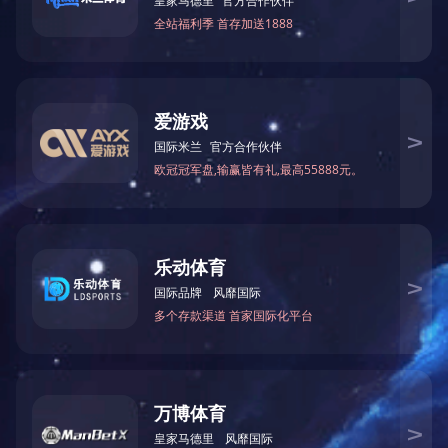
项目上采用国内自主知识产权BIM三维建模平台和图形
引擎，为全行业树立了标杆。
投诉建议
在线留言
联系我们
OA系统
人才招聘
企业邮箱
在线服务
互动交流
企业邮箱
在线留言
项目管理
下载中心
协同办公