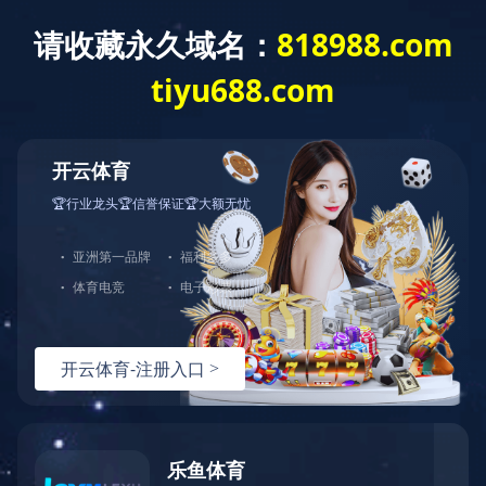
华体会
华体
口
新闻
主营
党的
人才
招标
当前位置：
华体会(中国)
>
主营业务